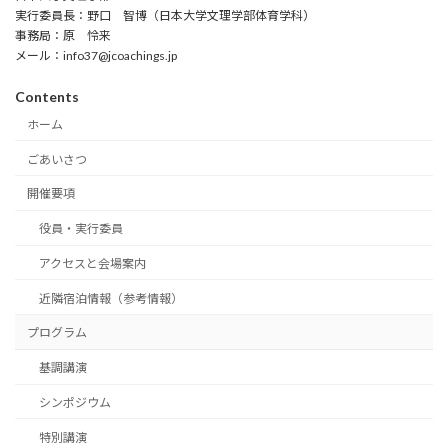
実行委員長：野口 智博（日本大学文理学部体育学科）
事務局：原 怜来
メール：info37@jcoachings.jp
Contents
ホーム
ごあいさつ
開催要項
役員・実行委員
アクセスと会場案内
近隣宿泊情報（参考情報）
プログラム
基調講演
シンポジウム
特別講演